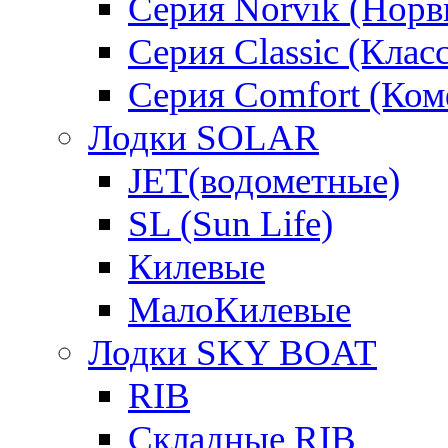
Серия Norvik (Норв
Серия Classic (Клас
Серия Comfort (Ком
Лодки SOLAR
JET(водометные)
SL (Sun Life)
Килевые
МалоКилевые
Лодки SKY BOAT
RIB
Складные RIB