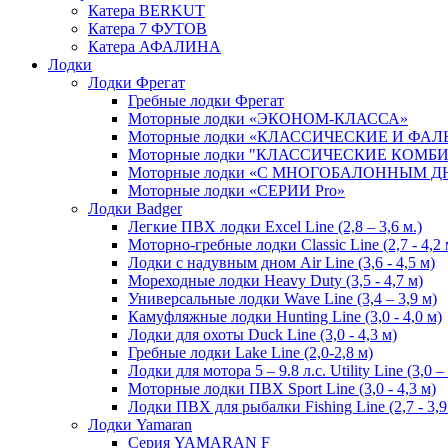
Катера BERKUT
Катера 7 ФУТОВ
Катера АФАЛИНА
Лодки
Лодки Фрегат
Гребные лодки Фрегат
Моторные лодки «ЭКОНОМ-КЛАССА»
Моторные лодки «КЛАССИЧЕСКИЕ И ФА
Моторные лодки "КЛАССИЧЕСКИЕ КОМ
Моторные лодки «С МНОГОБАЛОННЫМ 
Моторные лодки «СЕРИИ Pro»
Лодки Badger
Легкие ПВХ лодки Excel Line (2,8 – 3,6 м.)
Моторно-гребные лодки Classic Line (2,7 - 4,2 
Лодки с надувным дном Air Line (3,6 - 4,5 м)
Мореходные лодки Heavy Duty (3,5 - 4,7 м)
Универсальные лодки Wave Line (3,4 – 3,9 м)
Камуфляжные лодки Hunting Line (3,0 - 4,0 м)
Лодки для охоты Duck Line (3,0 - 4,3 м)
Гребные лодки Lake Line (2,0-2,8 м)
Лодки для мотора 5 – 9.8 л.с. Utility Line (3,0 –
Моторные лодки ПВХ Sport Line (3,0 - 4,3 м)
Лодки ПВХ для рыбалки Fishing Line (2,7 - 3,9
Лодки Yamaran
Серия YAMARAN F