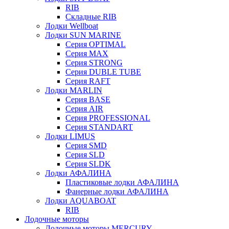
RIB
Складные RIB
Лодки Wellboat
Лодки SUN MARINE
Серия OPTIMAL
Cерия MAX
Cерия STRONG
Серия DUBLE TUBE
Серия RAFT
Лодки MARLIN
Серия BASE
Серия AIR
Серия PROFESSIONAL
Серия STANDART
Лодки LIMUS
Серия SMD
Серия SLD
Серия SLDK
Лодки АФАЛИНА
Пластиковые лодки АФАЛИНА
Фанерные лодки АФАЛИНА
Лодки AQUABOAT
RIB
Лодочные моторы
Лодочные моторы MERCURY