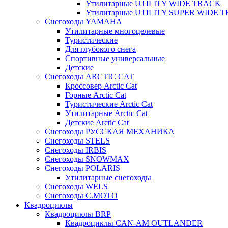
Утилитарные UTILITY WIDE TRACK
Утилитарные UTILITY SUPER WIDE 
Снегоходы YAMAHA
Утилитарные многоцелевые
Туристические
Для глубокого снега
Спортивные универсальные
Детские
Снегоходы ARCTIC CAT
Кроссовер Arctic Cat
Горные Arctic Cat
Туристические Arctic Cat
Утилитарные Arctic Сat
Детские Arctic Cat
Снегоходы РУССКАЯ МЕХАНИКА
Снегоходы STELS
Снегоходы IRBIS
Снегоходы SNOWMAX
Снегоходы POLARIS
Утилитарные снегоходы
Cнегоходы WELS
Снегоходы C.MOTO
Квадроциклы
Квадроциклы BRP
Квадроциклы CAN-AM OUTLANDER