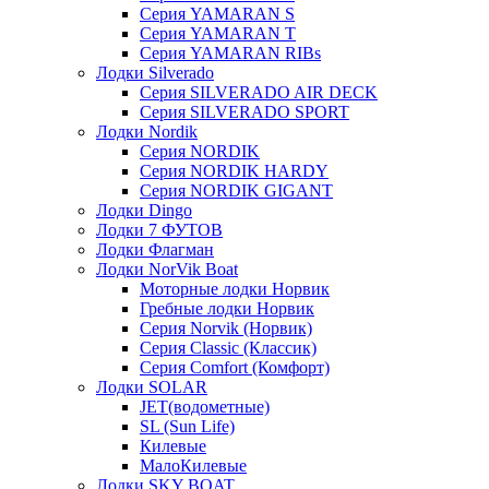
Серия YAMARAN S
Серия YAMARAN T
Серия YAMARAN RIBs
Лодки Silverado
Серия SILVERADO AIR DECK
Серия SILVERADO SPORT
Лодки Nordik
Серия NORDIK
Серия NORDIK HARDY
Серия NORDIK GIGANT
Лодки Dingo
Лодки 7 ФУТОВ
Лодки Флагман
Лодки NorVik Boat
Моторные лодки Норвик
Гребные лодки Норвик
Серия Norvik (Норвик)
Серия Classic (Классик)
Серия Comfort (Комфорт)
Лодки SOLAR
JET(водометные)
SL (Sun Life)
Килевые
МалоКилевые
Лодки SKY BOAT